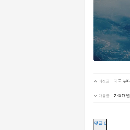
태국 뷰티
이전글
가격대별
다음글
댓글
0