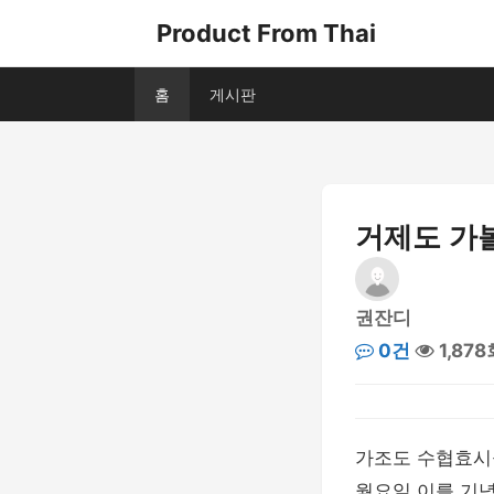
Product From Thai
홈
게시판
거제도 가
권잔디
0건
1,878
가조도 수협효시공원
월요일 이를 기념