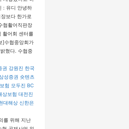
 : 유디 안녕하
시장보다 한가로
 수협활어직판장
수협 활어회 센터를
일보]수협중앙회가
 밝혔다. 수협중
증권
강원진
한국
삼성증권
숏텐츠
해보험
모두진
BC
해상보험
대전진
현대해상
신한은
의를 위해 지난
수협 공제사업 워