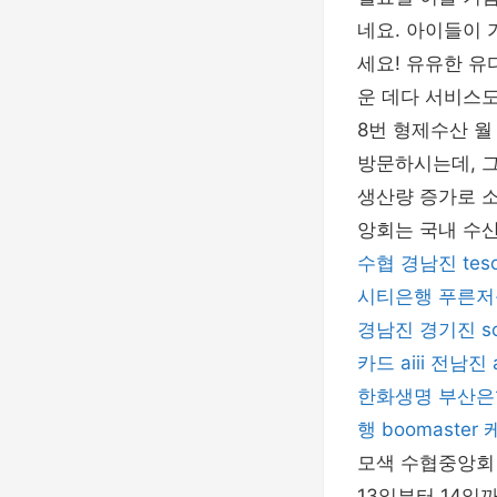
네요. 아이들이 
세요! 유유한 
운 데다 서비스도
8번 형제수산 월 
방문하시는데, 
생산량 증가로 소
앙회는 국내 수
수협
경남진
tes
시티은행
푸른저
경남진
경기진
s
카드
aiii
전남진
한화생명
부산은
행
boomaster
모색 수협중앙회
13일부터 14일