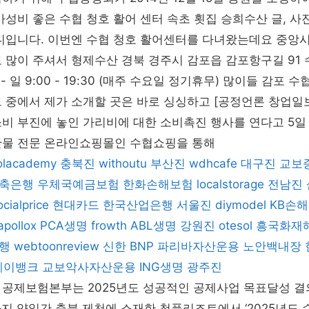
가성비 좋은 수협 청호 활어 센터 속초 횟집 승희수산 글, 사진
유디입니다. 이번엔 수협 청호 활어센터를 다녀왔는데요 중앙
 많이 주셔서 형제수산 경북 경주시 감포읍 감포항구길 91
- 일 9:00 - 19:30 (매주 수요일 정기휴무) 많이들 감포 
그 중에서 제가 소개할 곳은 바로 싱싱하고 [공정언론 창업
비 부진에 놓인 가리비에 대한 소비촉진 행사를 연다고 5일
산물 전문 온라인쇼핑몰인 수협쇼핑을 통해
olacademy
충북진
withoutu
부산진
wdhcafe
대구진
교보
축은행
우체국예금보험
한화손해보험
localstorage
전남진
ocialprice
현대카드
한국산업은행
서울진
diymodel
KB손
apollox
PCA생명
frowth
ABL생명
강원진
otesol
흥국화재
행
webtoonreview
신한 BNP 파리바자산운용
노안백내장
케이뱅크
교보악사자산운용
ING생명
광주진
 공제보험본부는 2025년도 성공적인 공제사업 목표달성 결
까지 양일간 충북 제천에 소재한 청풍리조트에서 ‘2025년도 