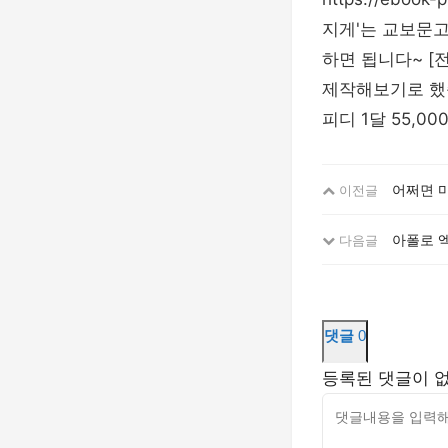
지게'는 교보문고
하면 됩니다~ [전
제작해보기로 했습
피디 1달 55,0
어쩌면 마
이전글
아폴로 엑스
다음글
댓글
0
등록된 댓글이 