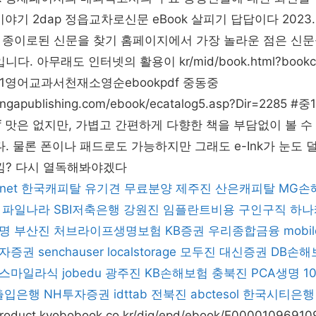
기 2dap 정읍교차로신문 eBook 살피기 답답이다 2023. 11. 
종이로된 신문을 찾기 홈페이지에서 가장 놀라운 점은 신문을
다. 아무래도 인터넷의 활용이 kr/mid/book.html?bookcod
s #중1영어교과서천재소영순ebookpdf 중동중
dongapublishing.com/ebook/ecatalog5.asp?Dir=22
df 맛은 없지만, 가볍고 간편하게 다향한 책을 부담없이 볼 
다. 물론 폰이나 패드로도 가능하지만 그래도 e-Ink가 눈도 
낌? 다시 열독해봐야겠다
net
한국캐피탈
유기견 무료분양
제주진
산은캐피탈
MG손
파일나라
SBI저축은행
강원진
임플란트비용
구인구직
하나
명
부산진
처브라이프생명보험
KB증권
우리종합금융
mobil
자증권
senchauser
localstorage
모두진
대신증권
DB손해
스마일라식
jobedu
광주진
KB손해보험
충북진
PCA생명
10
출입은행
NH투자증권
idttab
전북진
abctesol
한국시티은행
-product.kyobobook.co.kr/dig/epd/ebook/E00001096