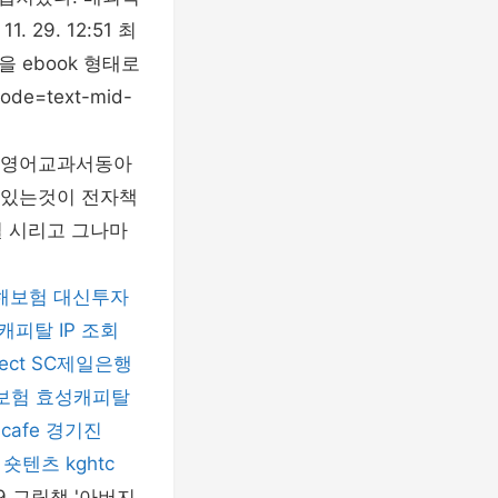
29. 12:51 최
 ebook 형태로
e=text-mid-
85 #중1영어교과서동아
수 있는것이 전자책
덜 시리고 그나마
해보험
대신투자
캐피탈
IP 조회
ect
SC제일은행
보험
효성캐피탈
cafe
경기진
숏텐츠
kghtc
9109 그림책 '아버지