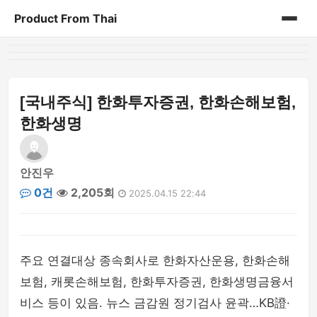
Product From Thai
홈
게시판
[국내주식] 한화투자증권, 한화손해보험,
한화생명
안진우
0건
2,205회
2025.04.15 22:44
주요 연결대상 종속회사로 한화자산운용, 한화손해
보험, 캐롯손해보험, 한화투자증권, 한화생명금융서
비스 등이 있음. 뉴스 금감원 정기검사 윤곽…KB證·