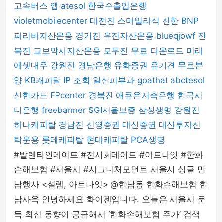
고속버스 앱
atesol
한국수출입은행
violetmobilecenter
대전진
스마일라식
신한 BNP
파리바자산운용
경기진
유진자산운용
blueqjowf
전
북진
교보악사자산운용
모두진
무료 다운로드
미래
에셋대우
강원진
경남은행
유화증권
유기견 무료분
양
KB캐피탈
IP 조회
일산피부과
goathat
abctesol
신한카드
FPcenter
경북진
애큐온저축은행
한국시
티은행
freebanner
SGI서울보증
삼성생명
강원진
하나캐피탈
경남진
신영증권
대신증권
대신투자신
탁운용
롯데캐피탈
현대캐피탈
PCA생명
#발렌타인데이트 #전시회데이트 #아트나잇 #한화
손해보험 #서울시 #시그니처모먼트 서울시 싱글 만
남행사 <설렘, 아트나잇> @한남동 한화손해보험 한
남사옥 안녕하세요 화이젠입니다. 오늘은 서울시 문
득 최신 동향이 궁금해서 ‘한화손해보험 주가’ 검색