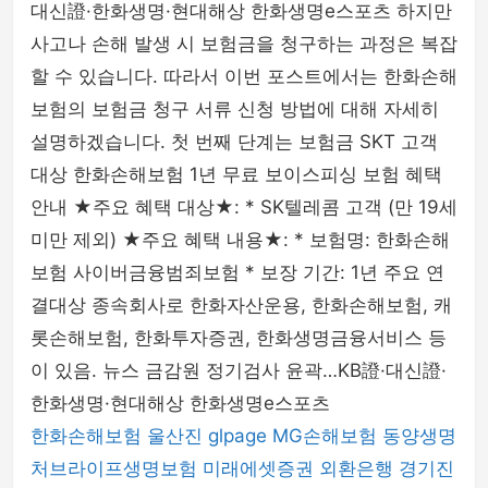
대신證·한화생명·현대해상 한화생명e스포츠 하지만
사고나 손해 발생 시 보험금을 청구하는 과정은 복잡
할 수 있습니다. 따라서 이번 포스트에서는 한화손해
보험의 보험금 청구 서류 신청 방법에 대해 자세히
설명하겠습니다. 첫 번째 단계는 보험금 SKT 고객
대상 한화손해보험 1년 무료 보이스피싱 보험 혜택
안내 ★주요 혜택 대상★: * SK텔레콤 고객 (만 19세
미만 제외) ★주요 혜택 내용★: * 보험명: 한화손해
보험 사이버금융범죄보험 * 보장 기간: 1년 주요 연
결대상 종속회사로 한화자산운용, 한화손해보험, 캐
롯손해보험, 한화투자증권, 한화생명금융서비스 등
이 있음. 뉴스 금감원 정기검사 윤곽…KB證·대신證·
한화생명·현대해상 한화생명e스포츠
한화손해보험
울산진
glpage
MG손해보험
동양생명
처브라이프생명보험
미래에셋증권
외환은행
경기진