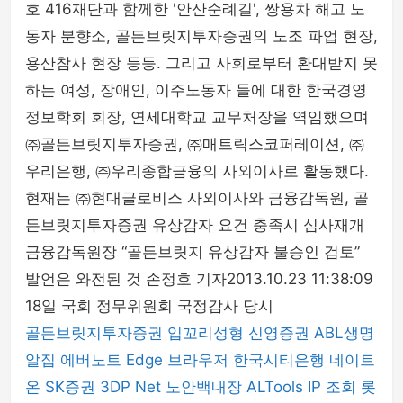
호 416재단과 함께한 '안산순례길', 쌍용차 해고 노
동자 분향소, 골든브릿지투자증권의 노조 파업 현장,
용산참사 현장 등등. 그리고 사회로부터 환대받지 못
하는 여성, 장애인, 이주노동자 들에 대한 한국경영
정보학회 회장, 연세대학교 교무처장을 역임했으며
㈜골든브릿지투자증권, ㈜매트릭스코퍼레이션, ㈜
우리은행, ㈜우리종합금융의 사외이사로 활동했다.
현재는 ㈜현대글로비스 사외이사와 금융감독원, 골
든브릿지투자증권 유상감자 요건 충족시 심사재개
금융감독원장 “골든브릿지 유상감자 불승인 검토”
발언은 와전된 것 손정호 기자2013.10.23 11:38:09
18일 국회 정무위원회 국정감사 당시
골든브릿지투자증권
입꼬리성형
신영증권
ABL생명
알집
에버노트
Edge 브라우저
한국시티은행
네이트
온
SK증권
3DP Net
노안백내장
ALTools
IP 조회
롯