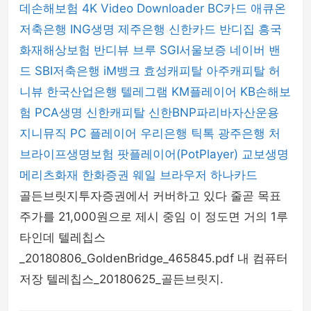
데손해보험
4K Video Downloader
BC카드
애큐온
저축은행
ING생명
제주은행
신한카드
반디집
흥국
화재해상보험
반디뷰
브루
SGI서울보증
네이버 밴
드
SBI저축은행
iM뱅크
효성캐피탈
아주캐피탈
허
니뷰
한국산업은행
텔레그램
KM플레이어
KB손해보
험
PCA생명
신한캐피탈
신한BNP파리바자산운용
지니뮤직 PC 플레이어
우리은행
틱톡
광주은행
처
브라이프생명보험
팟플레이어(PotPlayer)
교보생명
메리츠화재
한화증권
웨일 브라우저
하나카드
골든브릿지투자증권에서 커버하고 있다 줄곧 목표
주가를 21,000원으로 제시 중임 이 정도면 거의 1루
타인데 텔레칩스
_20180806_GoldenBridge_465845.pdf 내 컴퓨터
저장 텔레칩스_20180625_골든브릿지.