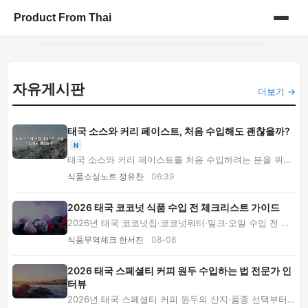
Product From Thai
홈
자유게시판
게시판
더보기 →
태국 소스와 커리 페이스트, 처음 수입해도 괜찮을까?
N
태국 소스와 커리 페이스트를 처음 수입하려는 분을 위해
제품 선택, 공급업체 질문, 원가 계산, 샘플 ...
식품소싱노트 정유찬
06:39
2026 태국 코코넛 식품 수입 전 체크리스트 가이드
2026년 태국 코코넛칩·코코넛워터·밀크·오일 수입 전 확
인할 공장 검증, 샘플 검사, 한글 표시, 통관 서...
식품무역체크 한서진
08-08
2026 태국 스페셜티 커피 원두 수입하는 법 전문가 인
터뷰
2026년 태국 스페셜티 커피 원두의 산지·품종 선택부터