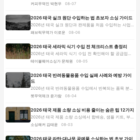
공급업체 검증, 생두 검역과 식품 통관, 가격 비...
커피무역인 박현우
08-07
2026 태국 실크 원단 수입하는 법 초보자 소싱 가이드
2026년 태국 실크 원단과 완제품을 처음 수입하는 사업
자를 위한 입문 가이드입니다. 품목 선택, 공급업...
패브릭무역가 이로운
08-06
2026 태국 세라믹 식기 수입 전 체크리스트 총정리
2026년 태국 세라믹 식기 수입 전 확인해야 할 공급업체
검증, 유약 안전성, 샘플 테스트, 원가 계산, ...
테이블웨어소싱가 문채원
08-05
2026 태국 반려동물용품 수입 실패 사례와 예방 가이
드
2026년 태국 반려동물용품 수입에서 반복되는 품목 분
류, 샘플 검수, 친환경 표시, 숨은 원가, 공급업체...
펫무역체크 윤가람
08-04
2026 태국 제품 소량 소싱 비용 줄이는 숨은 팁 12가지
2026년 태국 제품 소량 소싱에서 합배송, 샘플 키트, 부피
절감, 결제 수수료 관리로 착지 원가를 낮추...
소싱해커 김태윤
08-03
2026 태국 라탄·대나무 공예품 소싱하는 법 초보 가이