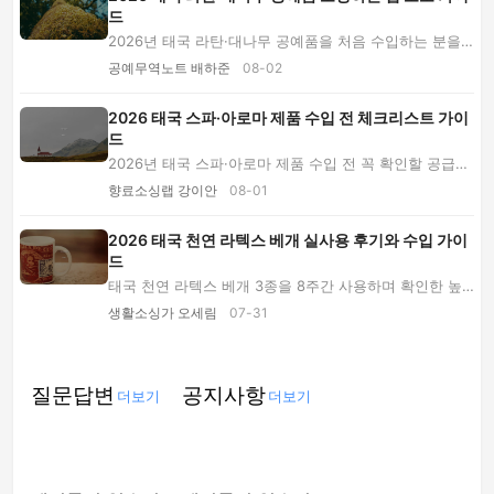
드
2026년 태국 라탄·대나무 공예품을 처음 수입하는 분을
위한 안내서입니다. 제품 선택, 업체 검증, 샘플...
공예무역노트 배하준
08-02
2026 태국 스파·아로마 제품 수입 전 체크리스트 가이
드
2026년 태국 스파·아로마 제품 수입 전 꼭 확인할 공급업
체 검증, 성분 서류, 샘플 시험, 포장, 도착 원...
향료소싱랩 강이안
08-01
2026 태국 천연 라텍스 베개 실사용 후기와 수입 가이
드
태국 천연 라텍스 베개 3종을 8주간 사용하며 확인한 높
이·탄성·냄새·통기성의 차이와 가격대별 장단점,...
생활소싱가 오세림
07-31
질문답변
공지사항
더보기
더보기