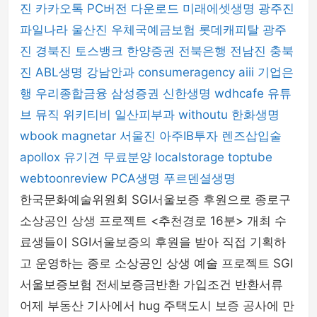
진
카카오톡 PC버전 다운로드
미래에셋생명
광주진
파일나라
울산진
우체국예금보험
롯데캐피탈
광주
진
경북진
토스뱅크
한양증권
전북은행
전남진
충북
진
ABL생명
강남안과
consumeragency
aiii
기업은
행
우리종합금융
삼성증권
신한생명
wdhcafe
유튜
브 뮤직
위키티비
일산피부과
withoutu
한화생명
wbook
magnetar
서울진
아주IB투자
렌즈삽입술
apollox
유기견 무료분양
localstorage
toptube
webtoonreview
PCA생명
푸르덴셜생명
한국문화예술위원회 SGI서울보증 후원으로 종로구
소상공인 상생 프로젝트 <추천경로 16분> 개최 수
료생들이 SGI서울보증의 후원을 받아 직접 기획하
고 운영하는 종로 소상공인 상생 예술 프로젝트 SGI
서울보증보험 전세보증금반환 가입조건 반환서류
어제 부동산 기사에서 hug 주택도시 보증 공사에 만