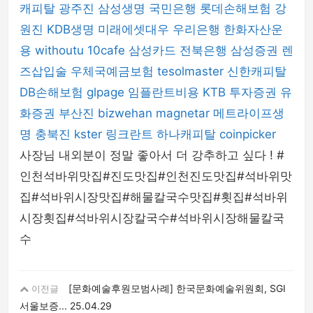
캐피탈
광주진
삼성생명
국민은행
롯데손해보험
강
원진
KDB생명
미래에셋대우
우리은행
한화자산운
용
withoutu
10cafe
삼성카드
전북은행
삼성증권
렌
즈삽입술
우체국예금보험
tesolmaster
신한캐피탈
DB손해보험
glpage
임플란트비용
KTB 투자증권
유
화증권
부산진
bizwehan
magnetar
메트라이프생
명
충북진
kster
링크란트
하나캐피탈
coinpicker
사장님 내외분이 정말 좋아서 더 강추하고 싶다 ! #
인천석바위맛집#진도맛집#인천진도맛집#석바위맛
집#석바위시장맛집#해물칼국수맛집#횟집#석바위
시장횟집#석바위시장칼국수#석바위시장해물칼국
수
[문화예술후원모범사례] 한국문화예술위원회, SGI
이전글
서울보증...
25.04.29