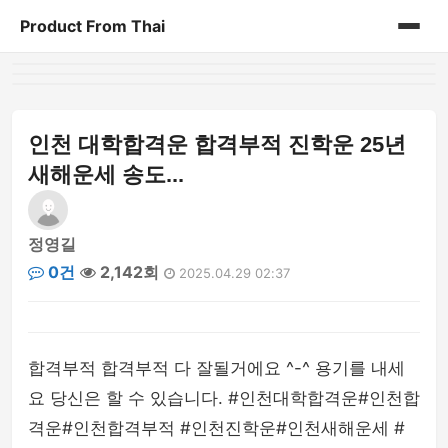
Product From Thai
홈
게시판
인천 대학합격운 합격부적 진학운 25년
새해운세 송도...
정영길
0건
2,142회
2025.04.29 02:37
합격부적 합격부적 다 잘될거에요 ^-^ 용기를 내세
요 당신은 할 수 있습니다. #인천대학합격운#인천합
격운#인천합격부적 #인천진학운#인천새해운세 #