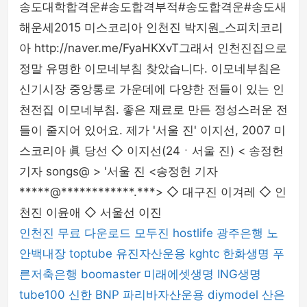
송도대학합격운#송도합격부적#송도합격운#송도새
해운세2015 미스코리아 인천진 박지원_스피치코리
아 http://naver.me/FyaHKXvT그래서 인천진집으로
정말 유명한 이모네부침 찾았습니다. 이모네부침은
신기시장 중앙통로 가운데에 다양한 전들이 있는 인
천전집 이모네부침. 좋은 재료로 만든 정성스러운 전
들이 줄지어 있어요. 제가 '서울 진' 이지선, 2007 미
스코리아 眞 당선 ◇ 이지선(24ㆍ서울 진) < 송정헌
기자 songs@ > '서울 진 <송정헌 기자
*****@************.***> ◇ 대구진 이겨레 ◇ 인
천진 이윤애 ◇ 서울선 이진
인천진
무료 다운로드
모두진
hostlife
광주은행
노
안백내장
toptube
유진자산운용
kghtc
한화생명
푸
른저축은행
boomaster
미래에셋생명
ING생명
tube100
신한 BNP 파리바자산운용
diymodel
산은